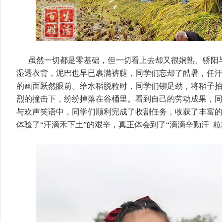
虽然一切都是零基础，但一切看上去却又很娴熟。骄阳
湿透衣背，泥巴也早已裹满裤腿，同学们忘却了酷暑，任
的画面跃然眼前。给水稻脱粒时，同学们铆足劲，将稻子
烈的撞击下，纷纷掉落在谷桶里。看到自己的劳动成果，
与欢声笑语中，同学们顺利完成了收割任务，收获了丰富
体验了“汗滴禾下土”的艰辛，真正体会到了“滴滴辛勤汗 粒