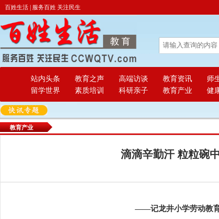
百姓生活 | 服务百姓 关注民生
站内头条
教育之声
高端访谈
教育资讯
师
留学世界
素质培训
科研亲子
教育产业
健
教育产业
滴滴辛勤汗 粒粒碗
——记龙井小学劳动教