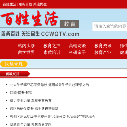
百姓生活 | 服务百姓 关注民生
站内头条
教育之声
高端访谈
教育资讯
师
留学世界
素质培训
科研亲子
教育产业
健
科教兴川
北大学子李亚芯荣归母校 德阳成外学子共赴理想之约
回顾·提升·展望
借力专业力量 深耕美育教育
跨区教研促提升 携手共进谱新篇
郫都区唐元初级中学校开展“垃圾分类 从我做起”主题班会
凝聚青年力量 共筑青春梦想