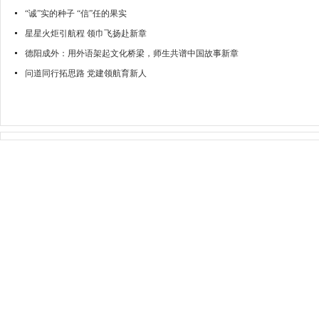
“诚”实的种子 “信”任的果实
星星火炬引航程 领巾飞扬赴新章
德阳成外：用外语架起文化桥梁，师生共谱中国故事新章
问道同行拓思路 党建领航育新人