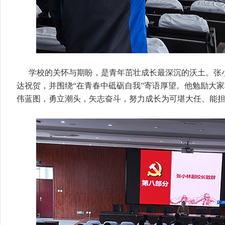
学校的关怀与期盼，是青年茁壮成长最深沉的沃土。张
达祝贺，并围绕“在青春中砥砺自我”寄语厚望。他勉励大
伟蓝图，勇立潮头，矢志奋斗，努力成长为可堪大任、能