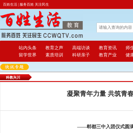
百姓生活 | 服务百姓 关注民生
站内头条
教育之声
高端访谈
教育资讯
师
留学世界
素质培训
科研亲子
教育产业
健
科教兴川
凝聚青年力量 共筑青
——郫都三中入团仪式圆