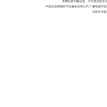
本网站所刊载信息，不代表百姓生
中国互联网视听节目服务自律公约 广播电视节目制作经
百姓生活版权