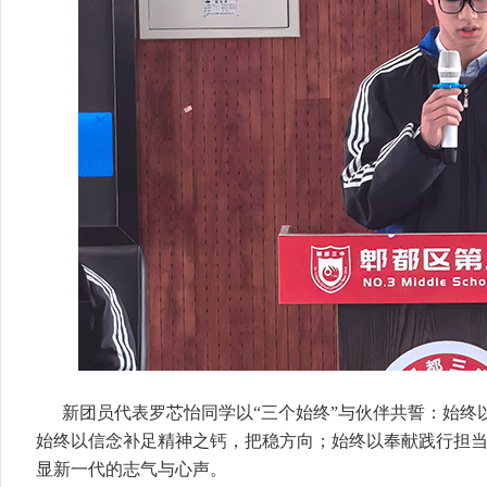
新团员代表罗芯怡同学以“三个始终”与伙伴共誓：始终
始终以信念补足精神之钙，把稳方向；始终以奉献践行担
显新一代的志气与心声。