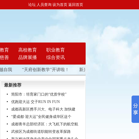
论坛
人员查询
设为首页
返回首页
教育
高校教育
职业教育
慈善
品牌展播
综合资讯
“天府创新教学”开讲啦！
新兴粮油跻身农业产业化国家重点龙
最新推荐
简阳市：培育家门口的“优质学校”
优跑迎大运 交子RUN IN FUN
成都高新区携手川大、电子科大 加快建
“爱成都·迎大运”全民健身成华区这个
成都青羊总部经济区：大飞机下的航空航
武侯区为成都街道职能转变改革探路