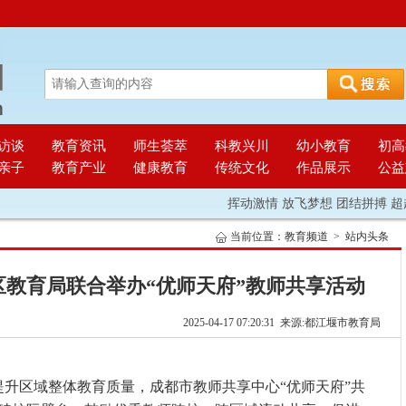
访谈
教育资讯
师生荟萃
科教兴川
幼小教育
初高
亲子
教育产业
健康教育
传统文化
作品展示
公益
挥动激情 放飞梦想 团结拼搏 超越自我
当前位置：
教育频道
>
站内头条
教育局联合举办“优师天府”教师共享活动
2025-04-17 07:20:31 来源:都江堰市教育局
升区域整体教育质量，成都市教师共享中心“优师天府”共