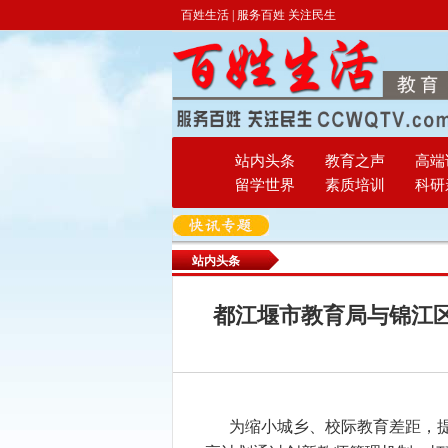
百姓生活 | 服务百姓 关注民生
站内头条
教育之声
高端
留学世界
素质培训
科研
站内头条
都江堰市教育局与锦江区
为缩小城乡、校际教育差距，提