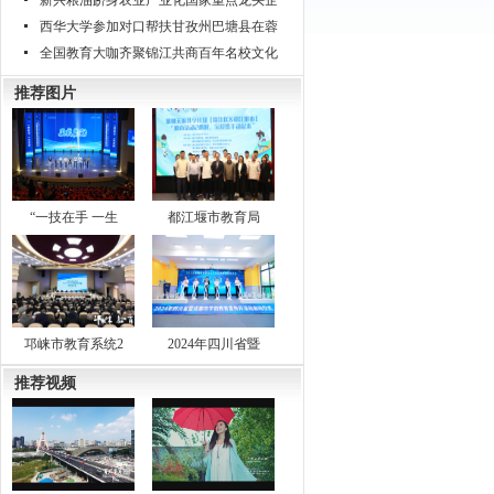
新兴粮油跻身农业产业化国家重点龙头企
西华大学参加对口帮扶甘孜州巴塘县在蓉
全国教育大咖齐聚锦江共商百年名校文化
推荐图片
“一技在手 一生
都江堰市教育局
邛崃市教育系统2
2024年四川省暨
推荐视频