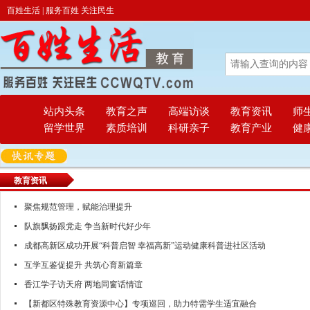
百姓生活 | 服务百姓 关注民生
站内头条
教育之声
高端访谈
教育资讯
师
留学世界
素质培训
科研亲子
教育产业
健
教育资讯
聚焦规范管理，赋能治理提升
队旗飘扬跟党走 争当新时代好少年
成都高新区成功开展“科普启智 幸福高新”运动健康科普进社区活动
互学互鉴促提升 共筑心育新篇章
香江学子访天府 两地同窗话情谊
【新都区特殊教育资源中心】专项巡回，助力特需学生适宜融合