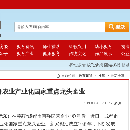
访谈
教育资讯
师生荟萃
科教兴川
幼小教育
初高
亲子
教育产业
健康教育
传统文化
作品展示
公益
挥动激情 放飞梦想 团结拼搏 超越
当前位置：
教育频道
>
推荐
>
最新推荐
身农业产业化国家重点龙头企业
2019-08-20 12:11:42 来源:
元东）
在荣获“成都市百强民营企业”称号后，近日，成都市
业化国家重点龙头企业。新兴粮油成立20多年，不断发展