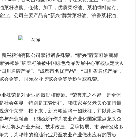
油菜籽收购、仓储、加工，优质菜籽油、菜粕饲料储存、
企业。公司主要产品有“新兴”牌黄菜籽油、浓香菜籽油、
新兴粮油有限公司获得诸多殊荣。“新兴”牌菜籽油商标
、“新兴粮油”牌菜籽油被中国绿色食品发展中心审核认定为A
四川名牌产品”、“成都市名优产品”、“四川省名优产品”、
览会金奖、国际农业博览会金奖等称号或殊荣。
企业殊荣是对企业的鼓励和鞭策。“荣誉来之不易，是全体
是社会各界，特别是主管部门、邛崃家乡父老关心支持最
视这个荣誉，接下来，新兴粮油将一如既往，并以此为新
参与产业融合，积极践行作为农业产业化国家重点龙头企
司今后将从产业升级、技术改造、品牌拓展、市场研发诸多
争力，为邛崃的粮油行业乃至农业产业做出应有的贡献。