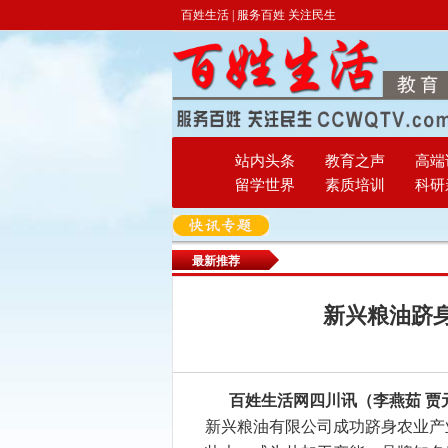
百姓生活 | 服务百姓 关注民生
站内头条
教育之声
高端
留学世界
素质培训
科研
最新推荐
新兴粮油跻
百姓生活网四川讯（李燕茹 贾
新兴粮油有限公司成功跻身农业产