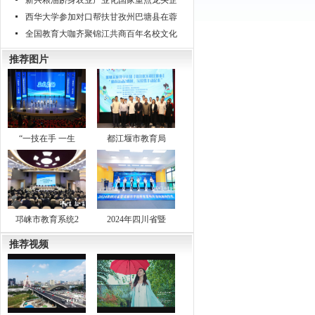
新兴粮油跻身农业产业化国家重点龙头企
西华大学参加对口帮扶甘孜州巴塘县在蓉
全国教育大咖齐聚锦江共商百年名校文化
推荐图片
“一技在手 一生
都江堰市教育局
邛崃市教育系统2
2024年四川省暨
推荐视频