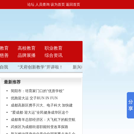
论坛
人员查询
设为首页
返回首页
教育
高校教育
职业教育
慈善
品牌展播
综合资讯
自我
“天府创新教学”开讲啦！
新兴粮油跻身农业产业化国家重点
最新推荐
简阳市：培育家门口的“优质学校”
优跑迎大运 交子RUN IN FUN
成都高新区携手川大、电子科大 加快建
“爱成都·迎大运”全民健身成华区这个
成都青羊总部经济区：大飞机下的航空航
武侯区为成都街道职能转变改革探路