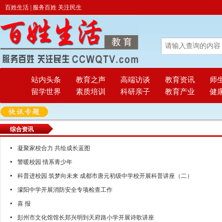
百姓生活 | 服务百姓 关注民生
站内头条
教育之声
高端访谈
教育资讯
师
留学世界
素质培训
科研亲子
教育产业
健
综合资讯
凝聚家校合力 共绘成长蓝图
警暖校园 情系青少年
科普进校园 筑梦向未来 成都市唐元初级中学校开展科普讲座（二）
濛阳中学开展消防安全专项检查工作
喜 报
彭州市文化馆馆长郑兴明到天府路小学开展诗歌讲座