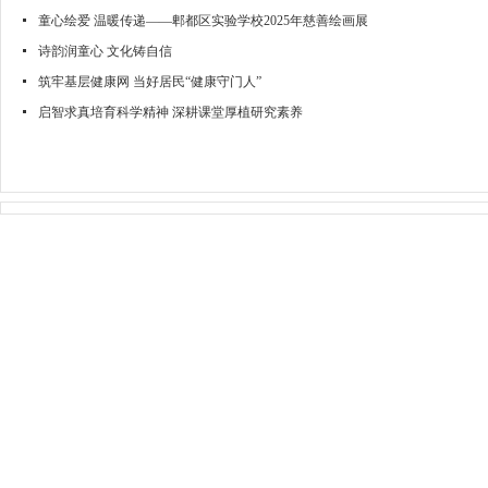
童心绘爱 温暖传递——郫都区实验学校2025年慈善绘画展
诗韵润童心 文化铸自信
筑牢基层健康网 当好居民“健康守门人”
启智求真培育科学精神 深耕课堂厚植研究素养