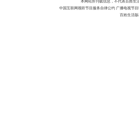
本网站所刊载信息，不代表百姓生
中国互联网视听节目服务自律公约 广播电视节目制作经
百姓生活版权