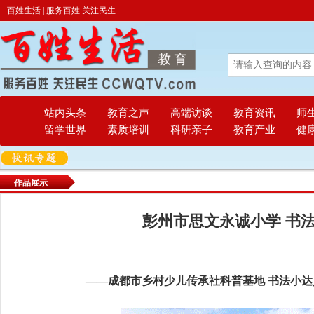
百姓生活 | 服务百姓 关注民生
站内头条
教育之声
高端访谈
教育资讯
师
留学世界
素质培训
科研亲子
教育产业
健
作品展示
彭州市思文永诚小学 书
——成都市乡村少儿传承社科普基地 书法小达