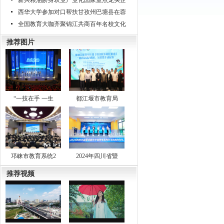
新兴粮油跻身农业产业化国家重点龙头企
西华大学参加对口帮扶甘孜州巴塘县在蓉
全国教育大咖齐聚锦江共商百年名校文化
推荐图片
“一技在手 一生
都江堰市教育局
邛崃市教育系统2
2024年四川省暨
推荐视频