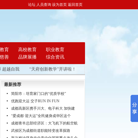
论坛
人员查询
设为首页
返回首页
教育
高校教育
职业教育
慈善
品牌展播
综合资讯
 超越自我
“天府创新教学”开讲啦！
新兴粮油跻身农业产业化国
最新推荐
简阳市：培育家门口的“优质学校”
优跑迎大运 交子RUN IN FUN
成都高新区携手川大、电子科大 加快建
“爱成都·迎大运”全民健身成华区这个
成都青羊总部经济区：大飞机下的航空航
武侯区为成都街道职能转变改革探路