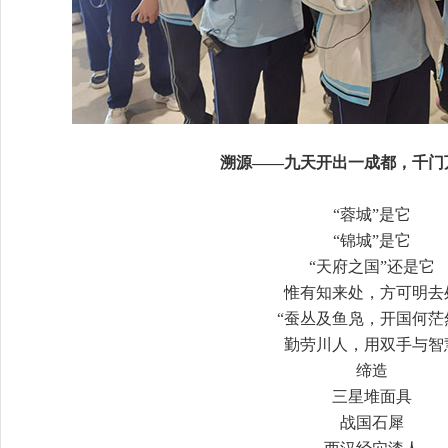
溯源——九天开出一成都，千门
“蓉城”是它
“锦城”是它
“天府之国”还是它
惟有知来处，方可明去
“蚕丛及鱼凫，开国何茫
勤劳川人，用双手与智
缔造
三星堆面具
战国石犀