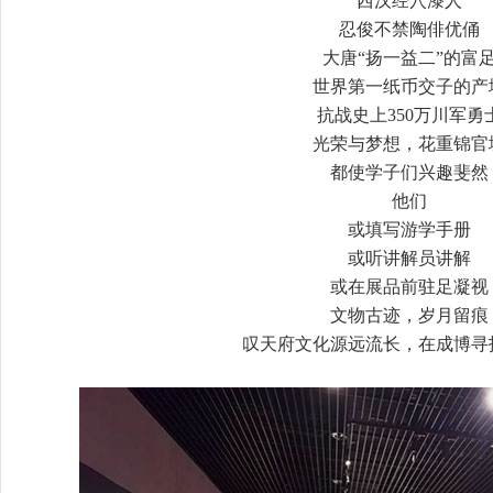
西汉经穴漆人
忍俊不禁陶俳优俑
大唐“扬一益二”的富
世界第一纸币交子的产
抗战史上350万川军勇
光荣与梦想，花重锦官
都使学子们兴趣斐然
他们
或填写游学手册
或听讲解员讲解
或在展品前驻足凝视
文物古迹，岁月留痕
叹天府文化源远流长，在成博寻