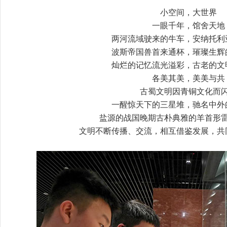
小空间，大世界
一眼千年，馆舍天地
两河流域驶来的牛车，安纳托利
波斯帝国兽首来通杯，璀璨生辉
灿烂的记忆流光溢彩，古老的文
各美其美，美美与共
古蜀文明因青铜文化而
一醒惊天下的三星堆，驰名中外
盐源的战国晚期古朴典雅的羊首形
文明不断传播、交流，相互借鉴发展，共