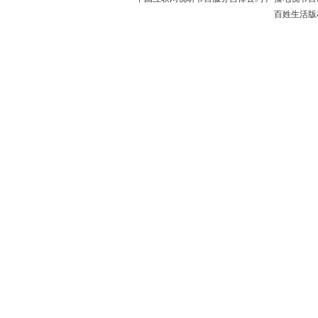
百姓生活版权