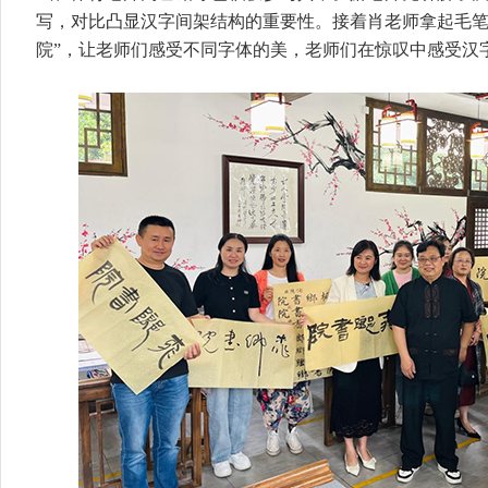
写，对比凸显汉字间架结构的重要性。接着肖老师拿起毛笔
院”，让老师们感受不同字体的美，老师们在惊叹中感受汉