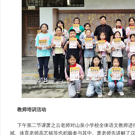
教师培训活动
下午第二节课萧之云老师对山泉小学校全体语文教师进
斌、体育老师高艺铭等也积极参与其中。萧老师先讲解了