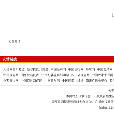
（
相关阅读
友情链接
人民网四川频道
新华网四川频道
中国经济网
中国日报网
环球网
中国台湾网
中国政府网
国务院新闻办
中央纪委监察部网站
四川省政府网
中国农家书屋网
华西都市网
中国百姓新闻网
中国青年网
中国网四川频道
四川广播电视台
四
关
本网站所刊载信息，不代表百姓生
中国互联网视听节目服务自律公约 广播电视节目制作经
百姓生活版权