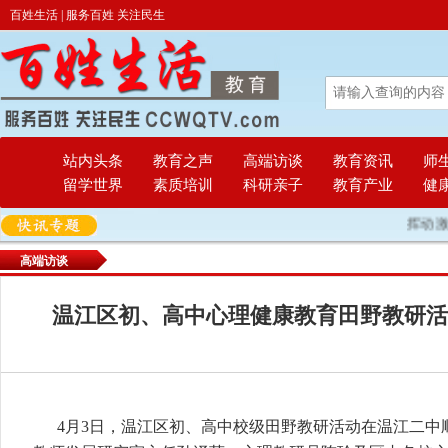
百姓生活 | 服务百姓 关注民生
站内头条
教育之声
高端访谈
教育资讯
师
留学世界
素质培训
科研亲子
教育产业
健
挥动激情 放
高端访谈
温江区初、高中心理健康教育田野教研活
4月3日，温江区初、高中校级田野教研活动在温江二中