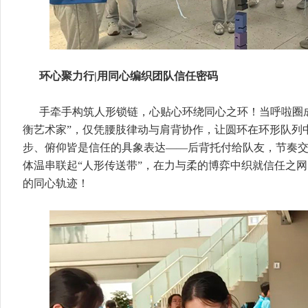
环心聚力行|用同心编织团队信任密码
手牵手构筑人形锁链，心贴心环绕同心之环！当呼啦圈
衡艺术家”，仅凭腰肢律动与肩背协作，让圆环在环形队列
步、俯仰皆是信任的具象表达——后背托付给队友，节奏
体温串联起“人形传送带”，在力与柔的博弈中织就信任之
的同心轨迹！