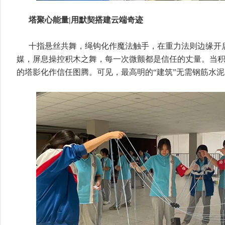
塔聚心能量|用默契搭建云端奇迹
十指悬丝共舞，绳钩化作魔法触手，在重力法则边缘开
媒，屏息操控积木之舞，每一次微颤都是信任的丈量。当
的塔影化作信任图腾。可见，最高明的“建筑”无需钢筋水