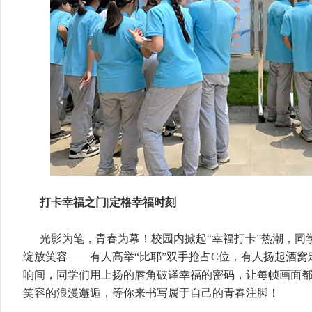
打卡幸福之门|定格幸福时刻
光影为笔，青春为幕！校园内掀起“幸福打卡”热潮，同
绽放笑容——有人高举“比耶”双手抢占C位，有人扬起酒
响间，同学们用上扬的唇角破译幸福的密码，让每帧画面
笑容的浪漫邂逅，等你来书写属于自己的青春注脚！