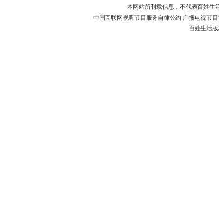
本网站所刊载信息，不代表百姓生
中国互联网视听节目服务自律公约 广播电视节目制作经
百姓生活版权