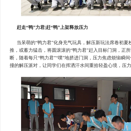
赶走“鸭”力君|赶“鸭”上架释放压力
当呆萌的“鸭力君”化身充气玩具，解压新玩法席卷初夏
推，或蓄力猛击，将圆滚滚的“鸭力君”赶入目标门洞，正所
断，随着每只“鸭力君”“噗”地挤进门洞，压力焦虑烦恼瞬
撞的解压派对，让同学们在挥洒汗水间重拾轻盈心境，压