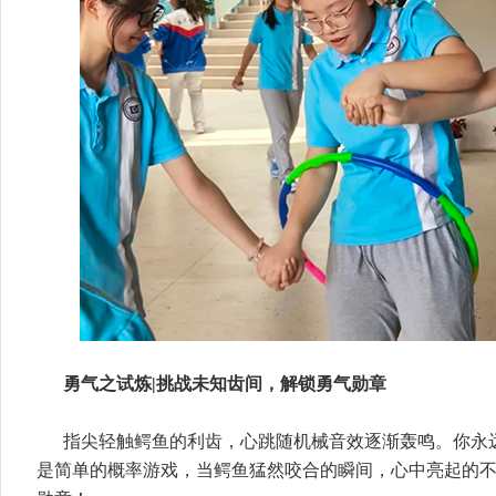
勇气之试炼|挑战未知齿间，解锁勇气勋章
指尖轻触鳄鱼的利齿，心跳随机械音效逐渐轰鸣。你永
是简单的概率游戏，当鳄鱼猛然咬合的瞬间，心中亮起的不是“