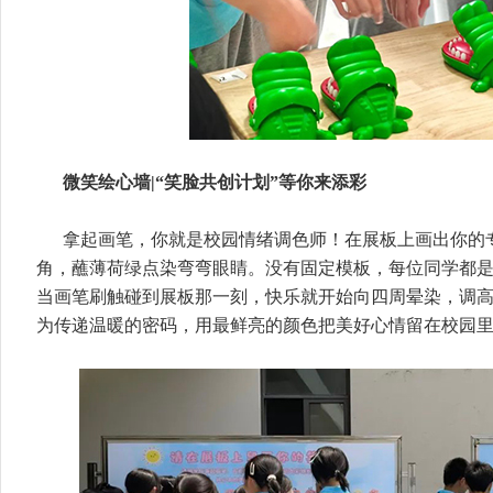
微笑绘心墙|“笑脸共创计划”等你来添彩
拿起画笔，你就是校园情绪调色师！在展板上画出你的
角，蘸薄荷绿点染弯弯眼睛。没有固定模板，每位同学都
当画笔刷触碰到展板那一刻，快乐就开始向四周晕染，调
为传递温暖的密码，用最鲜亮的颜色把美好心情留在校园