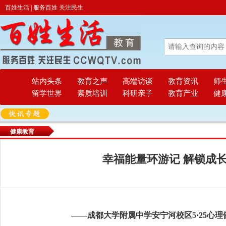
百姓生活 | 服务百姓 关注民生
站内头条
教育之声
高端访谈
教育资讯
师
留学世界
素质培训
科研亲子
教育产业
健
健康教育
幸福能量环游记 解锁成
——成都大学附属中学安宁河校区5·25心