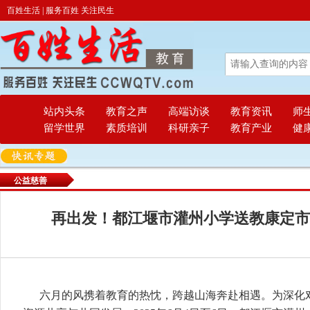
百姓生活 | 服务百姓 关注民生
站内头条
教育之声
高端访谈
教育资讯
师
留学世界
素质培训
科研亲子
教育产业
健
公益慈善
再出发！都江堰市灌州小学送教康定市
六月的风携着教育的热忱，跨越山海奔赴相遇。为深化