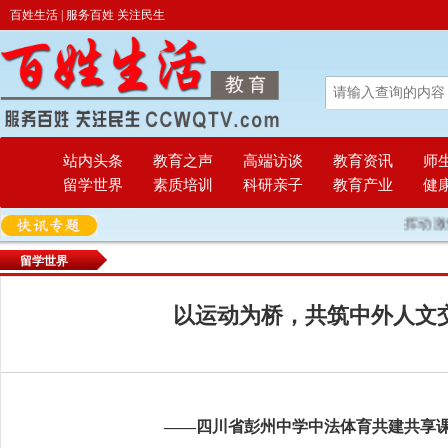
百姓生活 | 服务百姓 关注民生
站内头条
教育之声
高端访谈
教育资讯
师
留学世界
素质培训
科研亲子
教育产业
健
挥动激情 放
留学世界
以运动为桥，共筑中外人文
——四川省彭州中学中法体育共建共享