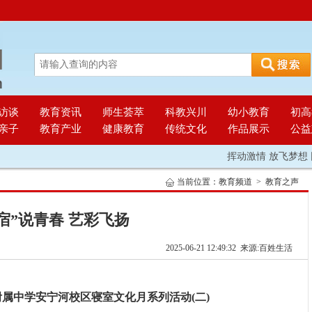
访谈
教育资讯
师生荟萃
科教兴川
幼小教育
初高
亲子
教育产业
健康教育
传统文化
作品展示
公益
挥动激情 放飞梦想 团结
当前位置：
教育频道
>
教育之声
“宿”说青春 艺彩飞扬
2025-06-21 12:49:32 来源:百姓生活
属中学安宁河校区寝室文化月系列活动(二)