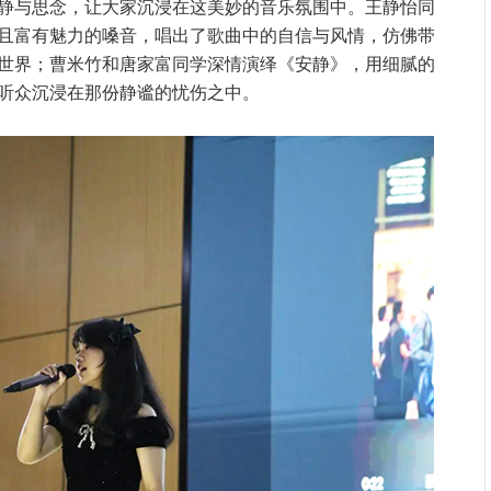
静与思念，让大家沉浸在这美妙的音乐氛围中。王静怡同
且富有魅力的嗓音，唱出了歌曲中的自信与风情，仿佛带
世界；曹米竹和唐家富同学深情演绎《安静》，用细腻的
听众沉浸在那份静谧的忧伤之中。