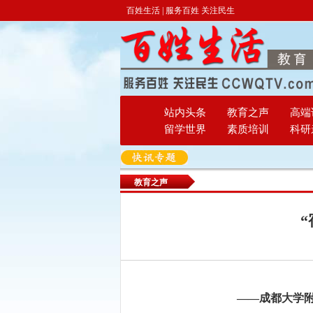
百姓生活 | 服务百姓 关注民生
站内头条
教育之声
高端
留学世界
素质培训
科研
教育之声
——成都大学附