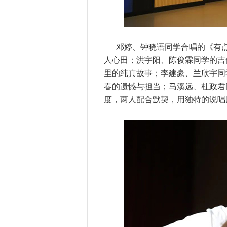
邓婷、钟晓语同学合唱的《有
人心田；洪宇阳、陈俊霖同学的吉
里的纯真故事；李建豪、兰欣宇同
春的遗憾与担当；马溪远、杜政君同
度，两人配合默契，用独特的说唱