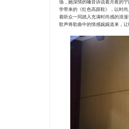
场，她深情的嗓音诉说着月夜的宁
学带来的《红色高跟鞋》，以时尚
着听众一同踏入充满时尚感的浪漫
歌声将歌曲中的情感娓娓道来，让