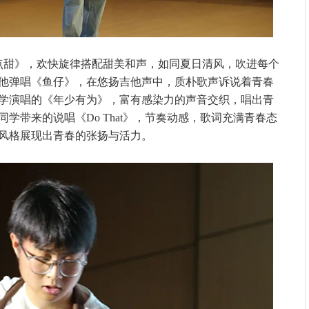
点甜》，欢快旋律搭配甜美和声，如同夏日清风，吹进每个
他弹唱《鱼仔》，在悠扬吉他声中，质朴歌声诉说着青春
学演唱的《年少有为》，富有感染力的声音交织，唱出青
学带来的说唱《Do That》，节奏动感，歌词充满青春态
风格展现出青春的张扬与活力。