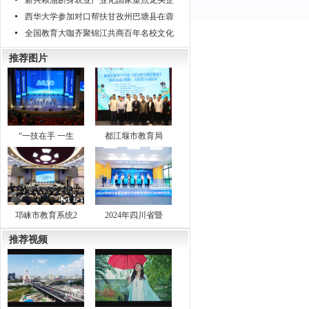
新兴粮油跻身农业产业化国家重点龙头企
西华大学参加对口帮扶甘孜州巴塘县在蓉
全国教育大咖齐聚锦江共商百年名校文化
推荐图片
“一技在手 一生
都江堰市教育局
邛崃市教育系统2
2024年四川省暨
推荐视频