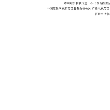
本网站所刊载信息，不代表百姓生
中国互联网视听节目服务自律公约 广播电视节目制作经
百姓生活版权