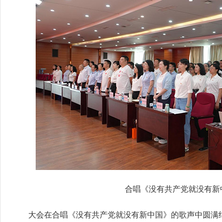
合唱《没有共产党就没有新
大会在合唱《没有共产党就没有新中国》的歌声中圆满