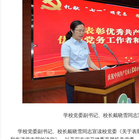
学校党委副书记、校长戴晓雪同志
学校党委副书记、校长戴晓雪同志宣读校党委《关于表