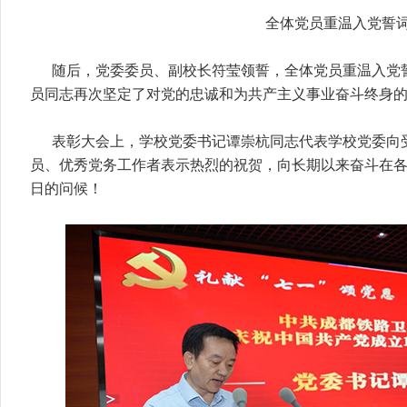
全体党员重温入党誓
随后，党委委员、副校长符莹领誓，全体党员重温入党
员同志再次坚定了对党的忠诚和为共产主义事业奋斗终身
表彰大会上，学校党委书记谭崇杭同志代表学校党委向
员、优秀党务工作者表示热烈的祝贺，向长期以来奋斗在
日的问候！