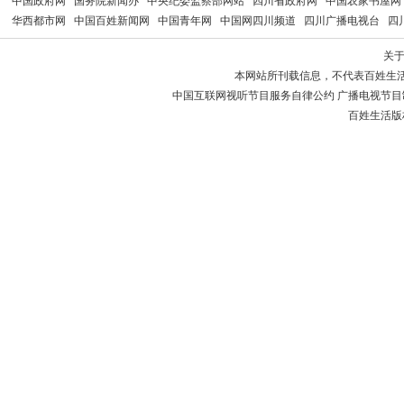
中国政府网
国务院新闻办
中央纪委监察部网站
四川省政府网
中国农家书屋网
华西都市网
中国百姓新闻网
中国青年网
中国网四川频道
四川广播电视台
四
关
本网站所刊载信息，不代表百姓生
中国互联网视听节目服务自律公约 广播电视节目制作经
百姓生活版权