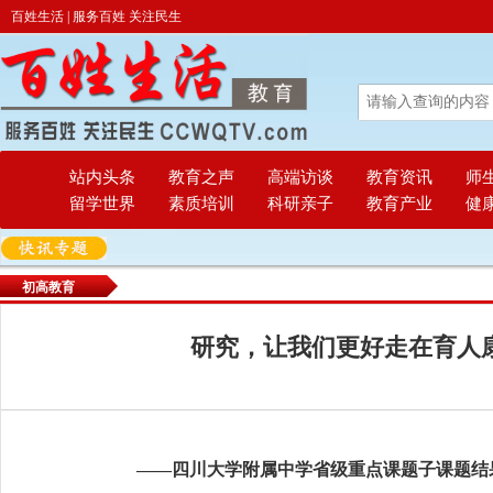
百姓生活 | 服务百姓 关注民生
站内头条
教育之声
高端访谈
教育资讯
师
留学世界
素质培训
科研亲子
教育产业
健
初高教育
研究，让我们更好走在育人
——四川大学附属中学省级重点课题子课题结