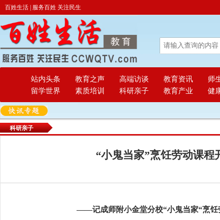
百姓生活 | 服务百姓 关注民生
站内头条
教育之声
高端访谈
教育资讯
师
留学世界
素质培训
科研亲子
教育产业
健
科研亲子
“小鬼当家”烹饪劳动课程
——记成师附小金堂分校“小鬼当家“烹