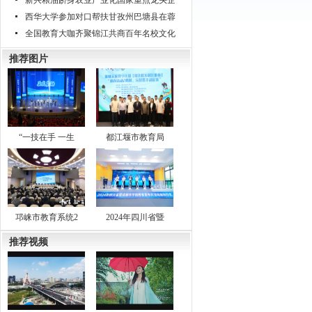
新兴粮油跻身农业产业化国家重点龙头企
西华大学参加对口帮扶甘孜州巴塘县在蓉
全国教育大咖齐聚锦江共商百年名校文化
推荐图片
“一技在手 一生
都江堰市教育局
邛崃市教育系统2
2024年四川省暨
推荐视频