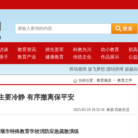
访谈
教育资讯
师生荟萃
科教兴川
幼小教育
初高
亲子
教育产业
健康教育
传统文化
作品展示
公益
挥动激情 放飞梦想 团结拼搏 超越自我
当前位置：
教育频道
>
教育之声
生要冷静 有序撤离保平安
2025-03-19 16:52:34 来源:百姓生活
堰市特殊教育学校消防应急疏散演练