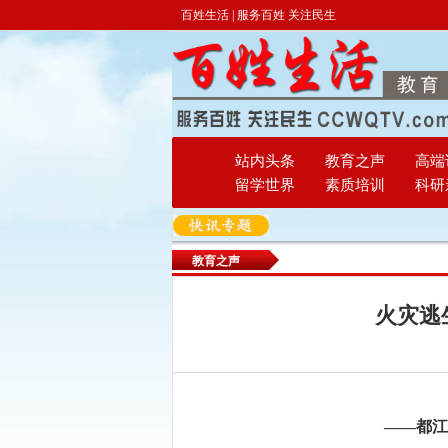
百姓生活 | 服务百姓 关注民生
站内头条
教育之声
高端
留学世界
素质培训
科研
教育之声
火灾逃
——都江