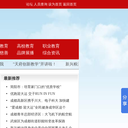
论坛
人员查询
设为首页
返回首页
教育
高校教育
职业教育
慈善
品牌展播
综合资讯
“天府创新教学”开讲啦！
新兴粮油跻身农业产业化国家重点龙头企
最新推荐
简阳市：培育家门口的“优质学校”
优跑迎大运 交子RUN IN FUN
成都高新区携手川大、电子科大 加快建
“爱成都·迎大运”全民健身成华区这个
成都青羊总部经济区：大飞机下的航空航
武侯区为成都街道职能转变改革探路