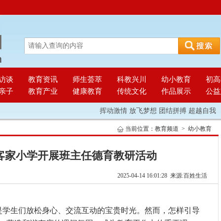
访谈
教育资讯
师生荟萃
科教兴川
幼小教育
初高
亲子
教育产业
健康教育
传统文化
作品展示
公益
挥动激情 放飞梦想 团结拼搏 超越自我
“
当前位置：
教育频道
>
幼小教育
客家小学开展班主任德育教研活动
2025-04-14 16:01:28 来源:百姓生活
是学生们放松身心、交流互动的宝贵时光。然而，怎样引导