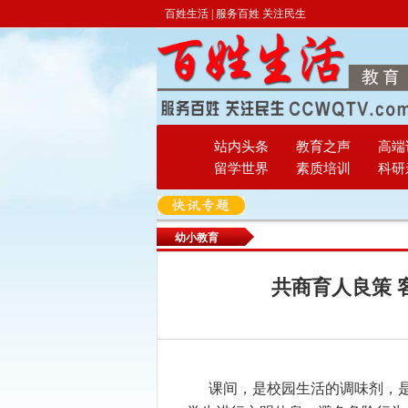
百姓生活 | 服务百姓 关注民生
站内头条
教育之声
高端
留学世界
素质培训
科研
幼小教育
共商育人良策 
课间，是校园生活的调味剂，