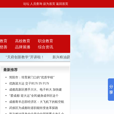
论坛
人员查询
设为首页
返回首页
教育
高校教育
职业教育
慈善
品牌展播
综合资讯
天府创新教学”开讲啦！
新兴粮油跻身农业产业化国家重点龙头企业
最新推荐
简阳市：培育家门口的“优质学校”
优跑迎大运 交子RUN IN FUN
成都高新区携手川大、电子科大 加快建
“爱成都·迎大运”全民健身成华区这个
成都青羊总部经济区：大飞机下的航空航
武侯区为成都街道职能转变改革探路