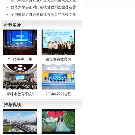
新兴粮油跻身农业产业化国家重点龙头企
西华大学参加对口帮扶甘孜州巴塘县在蓉
全国教育大咖齐聚锦江共商百年名校文化
推荐图片
“一技在手 一生
都江堰市教育局
邛崃市教育系统2
2024年四川省暨
推荐视频