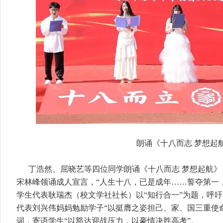
朗诵《十八而志 梦想起
丁浩然、屈晓艺等四位同学朗诵《十八而志 梦想起航》
宋林峰领诵成人宣言，“人生十八，已是成年……誓夺第一
学生代表耿瑞杰（校文学社社长）以“知行合一”为题，呼吁
代表刘兴伟妈妈勉励学子“以挺膺之姿担己、家、国三重使
词，寄语学生“以豁达迎战压力，以豪情决胜高考”。