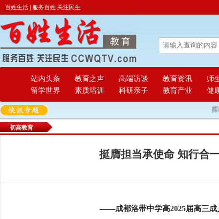
百姓生活 | 服务百姓 关注民生
站内头条
教育之声
高端访谈
教育资讯
师
留学世界
素质培训
科研亲子
教育产业
健
挥动激情 放
初高教育
挺膺担当承使命 知行合
——成都洛带中学高2025届高三