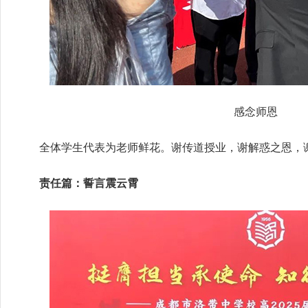
感念师恩
全体学生代表为老师鲜花。谢传道授业，谢解惑之恩，
责任篇：誓言震云霄