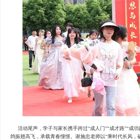
活动尾声，学子与家长携手跨过“成人门”“成才路”“成
鸽振翅高飞，承载青春憧憬。谢施忠老师以“乘时代长风，