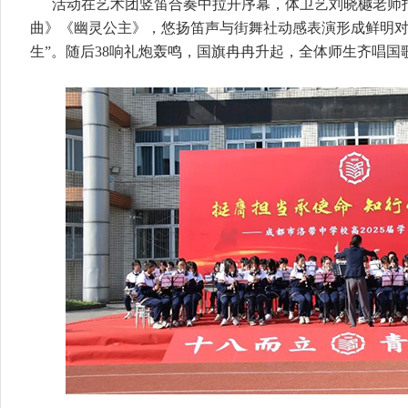
活动在艺术团竖笛合奏中拉开序幕，体卫艺刘晓樾老师
曲》《幽灵公主》，悠扬笛声与街舞社动感表演形成鲜明对
生”。随后38响礼炮轰鸣，国旗冉冉升起，全体师生齐唱