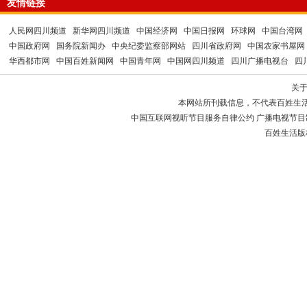
友情链接
人民网四川频道
新华网四川频道
中国经济网
中国日报网
环球网
中国台湾网
中国政府网
国务院新闻办
中央纪委监察部网站
四川省政府网
中国农家书屋网
华西都市网
中国百姓新闻网
中国青年网
中国网四川频道
四川广播电视台
四
关
本网站所刊载信息，不代表百姓生
中国互联网视听节目服务自律公约 广播电视节目制作经
百姓生活版权