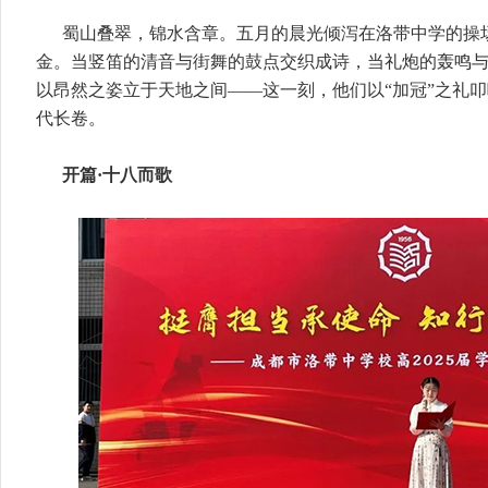
蜀山叠翠，锦水含章。五月的晨光倾泻在洛带中学的操
金。当竖笛的清音与街舞的鼓点交织成诗，当礼炮的轰鸣
以昂然之姿立于天地之间——这一刻，他们以“加冠”之礼叩
代长卷。
开篇·十八而歌