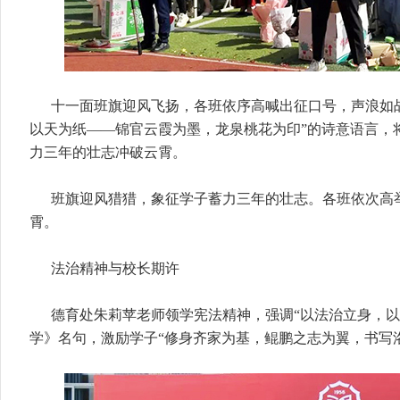
十一面班旗迎风飞扬，各班依序高喊出征口号，声浪如
以天为纸——锦官云霞为墨，龙泉桃花为印”的诗意语言，
力三年的壮志冲破云霄。
班旗迎风猎猎，象征学子蓄力三年的壮志。各班依次高
霄。
法治精神与校长期许
德育处朱莉苹老师领学宪法精神，强调“以法治立身，以
学》名句，激励学子“修身齐家为基，鲲鹏之志为翼，书写