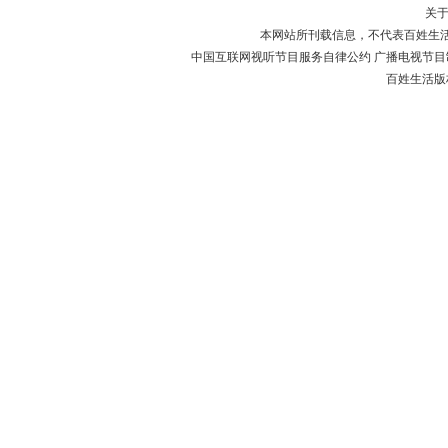
关
本网站所刊载信息，不代表百姓生
中国互联网视听节目服务自律公约 广播电视节目制作经
百姓生活版权