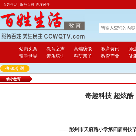
百姓生活 | 服务百姓 关注民生
站内头条
教育之声
高端访谈
教育资讯
师
留学世界
素质培训
科研亲子
教育产业
健
幼小教育
奇趣科技 超炫酷
——彭州市天府路小学第四届科技